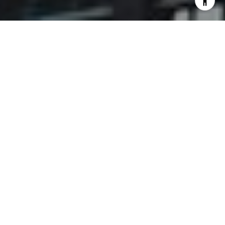
¿COMPRAR A
NOMBRE PROPIO O
A TRAVÉS DE UNA
EMPRESA?
Al adentrarse en el fascinante mundo de la inversión
inmobiliaria, uno de los primeros dilemas que suelen
enfrentar los inversionistas es decidir la forma de
adquirir las propiedades: ¿A nombre propio o a
través de una empresa? Durante la última década,
las Limited Liability Companies (LLC) han ganado