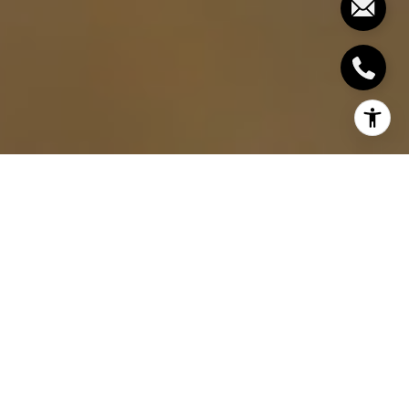
En el ajetreado mundo actual, muchos
profesionales con aspiraciones de crecimiento
financiero se enfrentan a un dilema: ¿Cómo puedo
diversificar mis ingresos y embarcarme en la
emocionante travesía de la inversión inmobiliaria sin
renunciar a la estabilidad de un empleo de tiempo
completo? Afortunadamente, en el ámbito de los
bienes raíces, no solo es posible combinar ambas
metas, sino que puede ser una táctica astuta para