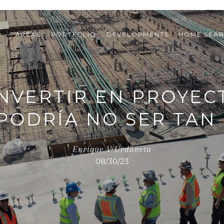
AREAS
PORTFOLIO
DEVELOPMENTS
HOME SEA
NVERTIR EN PROYEC
PODRÍA NO SER TAN
Enrique V Urdaneta
08/30/23