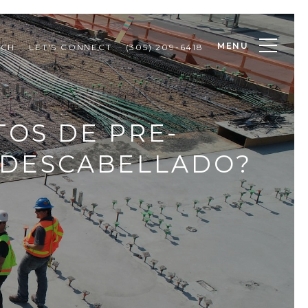
MENU
RCH
LET'S CONNECT
(305) 209-6418
TOS DE PRE-
 DESCABELLADO?