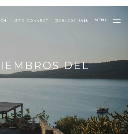
MENU
RCH
LET'S CONNECT
(305) 209-6418
MIEMBROS DEL