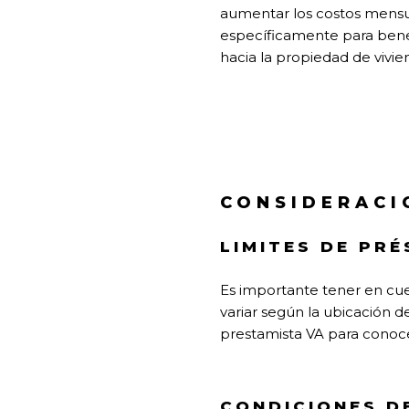
aumentar los costos mensua
específicamente para benef
hacia la propiedad de vivie
CONSIDERACI
LIMITES DE PR
Es importante tener en cu
variar según la ubicación d
prestamista VA para conocer
CONDICIONES D