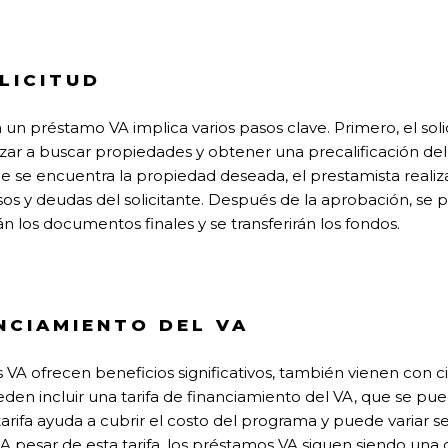
LICITUD
a un préstamo VA implica varios pasos clave. Primero, el sol
r a buscar propiedades y obtener una precalificación de
e se encuentra la propiedad deseada, el prestamista realiz
esos y deudas del solicitante. Después de la aprobación, se p
 los documentos finales y se transferirán los fondos.
NCIAMIENTO DEL VA
VA ofrecen beneficios significativos, también vienen con ci
eden incluir una tarifa de financiamiento del VA, que se pue
rifa ayuda a cubrir el costo del programa y puede variar se
l. A pesar de esta tarifa, los préstamos VA siguen siendo u